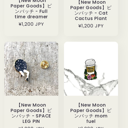
【New Moon
【New Moon
Paper Goods】ピ
Paper Goods】ピ
ンバッチ - Full
ンバッチ - Cat
time dreamer
Cactus Plant
通
¥1,200 JPY
通
¥1,200 JPY
常
常
価
価
格
格
【New Moon
【New Moon
Paper Goods】ピ
Paper Goods】ピ
ンバッチ - SPACE
ンバッチ mom
LEG PIN
fuel