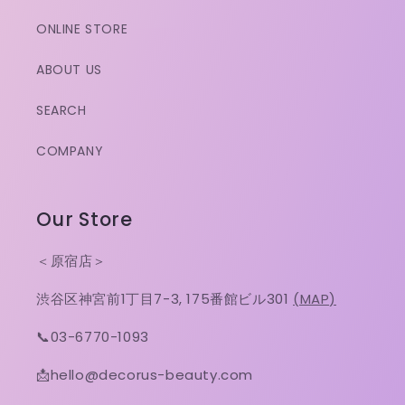
ONLINE STORE
ABOUT US
SEARCH
COMPANY
Our Store
＜原宿店＞
渋谷区神宮前1丁目7-3, 175番館ビル301
(MAP)
📞03-6770-1093
📩hello@decorus-beauty.com