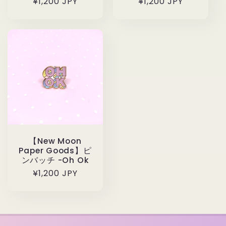
通
¥1,200 JPY
通
¥1,200 JPY
常
常
価
価
格
格
【New Moon
Paper Goods】ピ
ンバッチ -Oh Ok
通
¥1,200 JPY
常
価
格