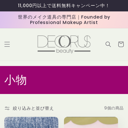
コンテ
11,000円以上で送料無料キャンペーン中！
ンツに
進む
世界のメイク道具の専門店｜Founded by
Professional Makeup Artist
カ
ー
ト
コ
小物
レ
ク
絞り込みと並び替え
9個の商品
シ