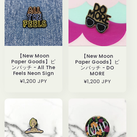
ョ
ン
:
【New Moon
【New Moon
Paper Goods】ピ
Paper Goods】ピ
ンバッチ - All The
ンバッチ - DO
Feels Neon Sign
MORE
通
¥1,200 JPY
通
¥1,200 JPY
常
常
価
価
格
格