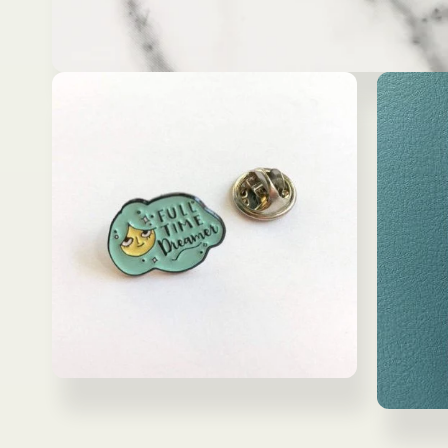
モ
ー
ダ
ル
で
メ
デ
ィ
ア
(1)
を
開
く
モ
ー
モ
ダ
ー
ル