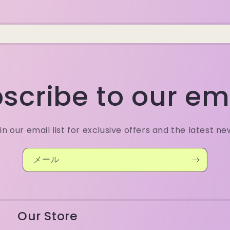
scribe to our em
in our email list for exclusive offers and the latest ne
メール
Our Store