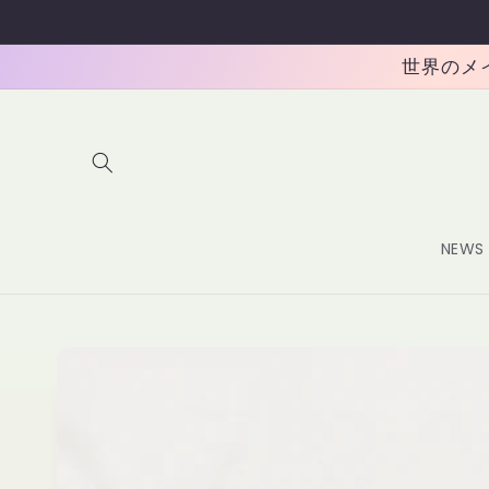
コンテ
ンツに
進む
世界のメイク
NEWS
商品情
報にス
キップ