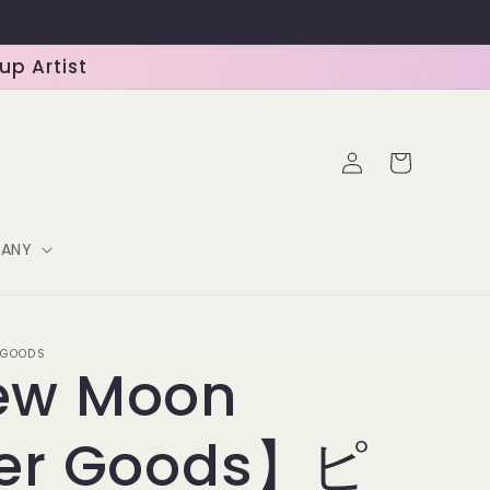
 Artist
ロ
カ
グ
ー
イ
ト
ン
ANY
 GOODS
w Moon
er Goods】ピ