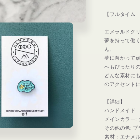
チ
-
【フルタイム
Full
time
エメラルドグ
dreamer
の
夢を持って働
数
ん、
量
夢に向かって
を
へもぴったり
減
どんな素材に
ら
のアクセント
す
【詳細】
ハンドメイド
メインカラー:
その他の色: 
素材：エナメルl