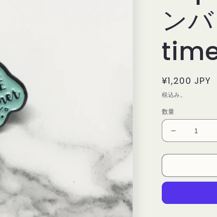
ンバッ
tim
通
¥1,200 JPY
常
税込み。
価
数量
格
【New
Moon
Paper
Goods】
ピ
ン
バ
ッ