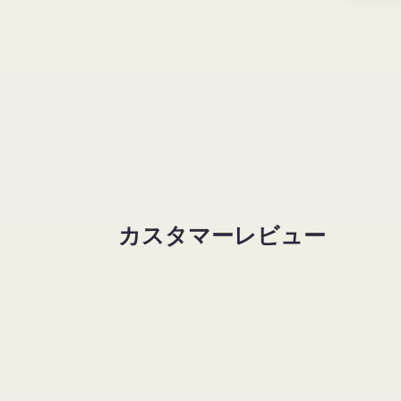
ダ
で
ル
メ
で
デ
メ
ィ
デ
ア
ィ
(2)
ア
を
(3)
開
を
く
開
く
カスタマーレビュー