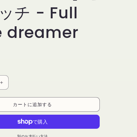
チ - Full
e dreamer
【New
Moon
Paper
カートに追加する
Goods】
ピ
ン
バ
ッ
別のお支払い方法