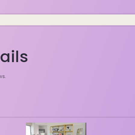
ails
ws.