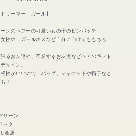
チ
-
 ドリーマー ガール】
Full
time
リーンのヘアーの可愛い女の子のピンバッチ。
dreamer
の
く女性や、ガールボスなど自分に向けてももちろ
数
量
頑張るお友達や、卒業するお友達などヘアのギフト
を
のデザイン。
増
も相性がいいので、バッグ、ジャケットや帽子など
や
にも！
す
 グリーン
ブラック
, 金属