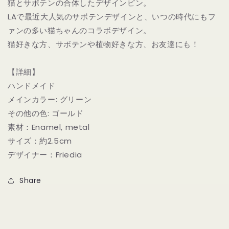
猫とサボテンの合体したデザインピン。
Plant
Plant
LAで最近大人気のサボテンデザインと、いつの時代にもフ
の
の
数
数
ァンの多い猫ちゃんのコラボデザイン。
量
量
猫好きな方、サボテンや植物好きな方、お友達にも！
を
を
減
増
【詳細】
ら
や
ハンドメイド
す
す
メインカラー: グリーン
その他の色: ゴールド
素材：Enamel, metal
サイズ：約2.5cm
デザイナー：Friedia
Share