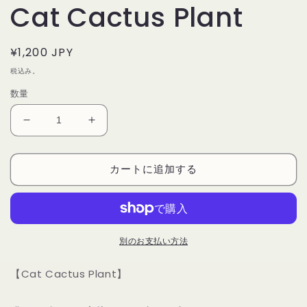
Cat Cactus Plant
通
¥1,200 JPY
常
税込み。
価
数量
格
【New
【New
Moon
Moon
Paper
Paper
カートに追加する
Goods】
Goods】
ピ
ピ
ン
ン
バ
バ
ッ
ッ
別のお支払い方法
チ
チ
-
-
【Cat Cactus Plant】
Cat
Cat
Cactus
Cactus