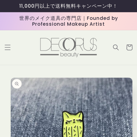
コンテ
11,000円以上で送料無料キャンペーン中！
ンツに
進む
世界のメイク道具の専門店｜Founded by
Professional Makeup Artist
カ
ー
ト
商品情
報にス
キップ