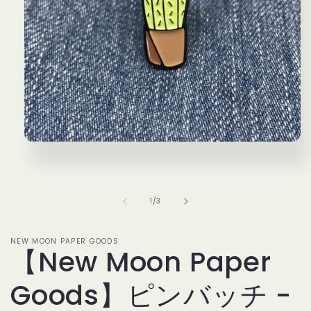
モ
ー
ダ
ル
で
の
1
/
3
メ
デ
ィ
NEW MOON PAPER GOODS
ア
【New Moon Paper
(1)
を
Goods】ピンバッチ -
開
く