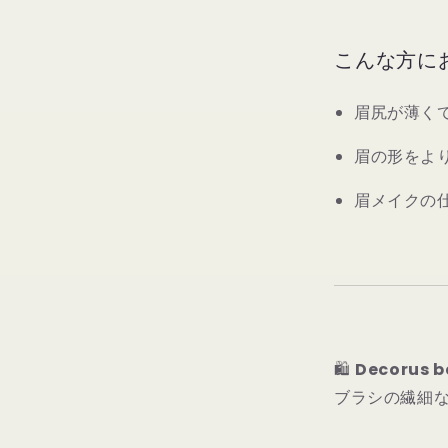
こんな方に
眉尻が薄く
眉の形をよ
眉メイクの
🛍
Decoru
ブラシの繊細