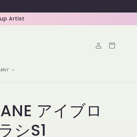
 Artist
ロ
カ
グ
ー
イ
ト
ン
ANY
CANE アイブロ
ラシS1