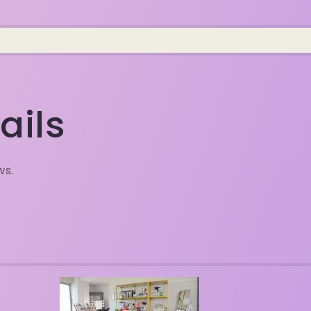
ails
ws.