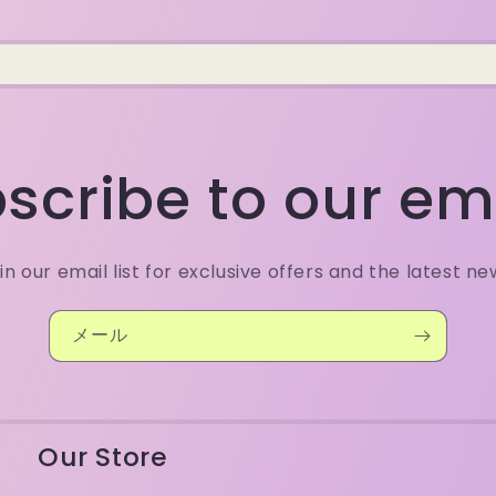
scribe to our em
in our email list for exclusive offers and the latest ne
メール
Our Store