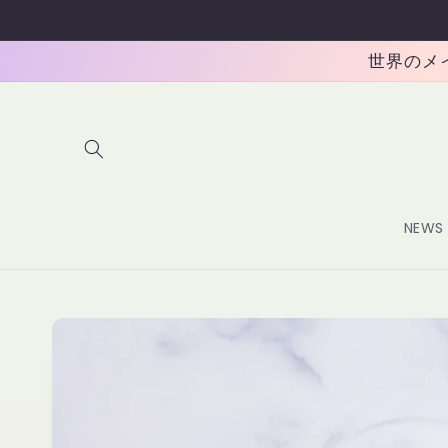
コンテ
ンツに
進む
世界のメイク
NEWS
商品情
報にス
キップ