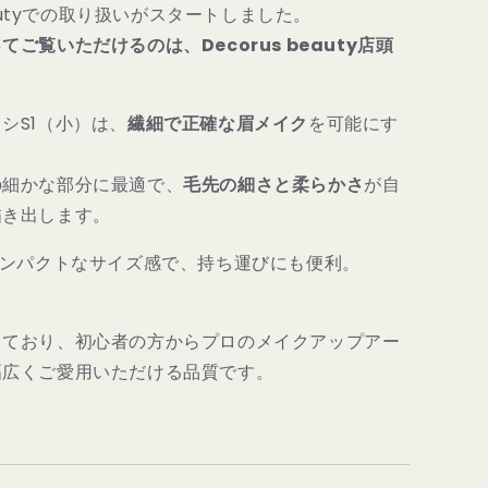
を
beautyでの取り扱いがスタートしました。
増
ご覧いただけるのは、Decorus beauty店頭
や
す
シS1（小）は、
繊細で正確な眉メイク
を可能にす
の細かな部分に最適で、
毛先の細さと柔らかさ
が自
描き出します。
ンパクトなサイズ感で、持ち運びにも便利。
しており、初心者の方からプロのメイクアップアー
幅広くご愛用いただける品質です。