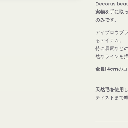
を
Decorus 
減
実物を手に取って
ら
のみです。
す
アイブロウブラ
るアイテム。
特に眉尻など
然なラインを
全長14cm
のコ
天然毛を使用
ティストまで