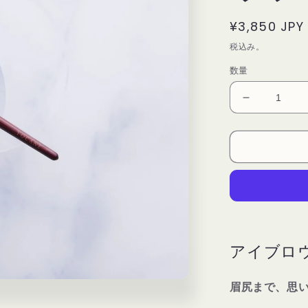
通
¥3,850 JPY
常
税込み。
価
数量
格
YOCANE
ア
イ
ブ
ロ
ウ
ブ
ラ
シ
アイブロウ
S1
の
数
眉尻まで、思い
量