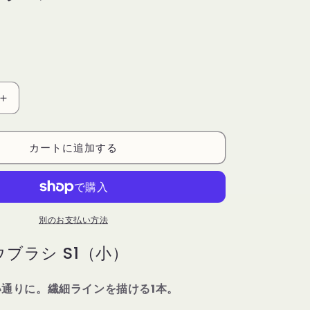
YOCANE
ア
イ
カートに追加する
ブ
ロ
ウ
ブ
ラ
別のお支払い方法
シ
ブラシ S1（小）
S1
の
数
通りに。繊細ラインを描ける1本。
量