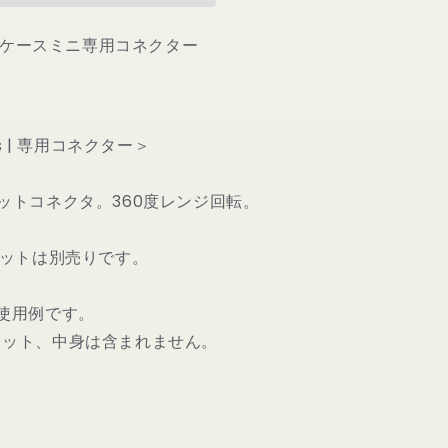
ク
リアケースミニ専用コネクター
タ
ー
８
個
セ
rs | 専用コネクター＞
ッ
ト
ットコネクタ。360度レンジ回転。
の
数
レットは別売りです。
量
を
増
使用例です。
や
レット、中身は含まれません。
す