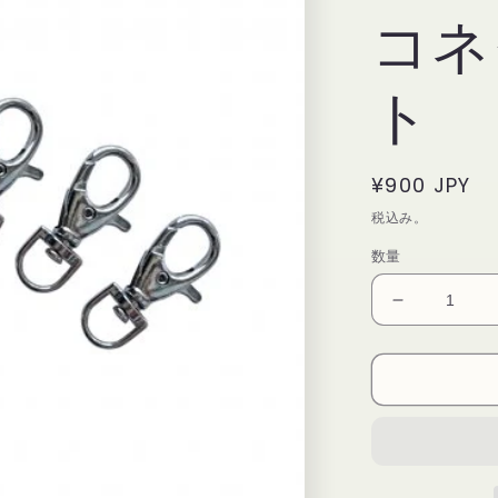
コネ
ト
通
¥900 JPY
常
税込み。
価
数量
格
【Vueset
】
Connectors
｜
専
用
コ
ネ