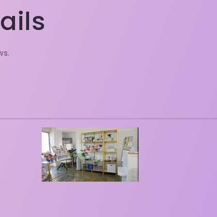
ails
ws.