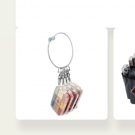
モ
ー
ダ
ル
で
メ
デ
ィ
ア
(1)
を
開
く
モ
モ
ー
ー
ダ
ダ