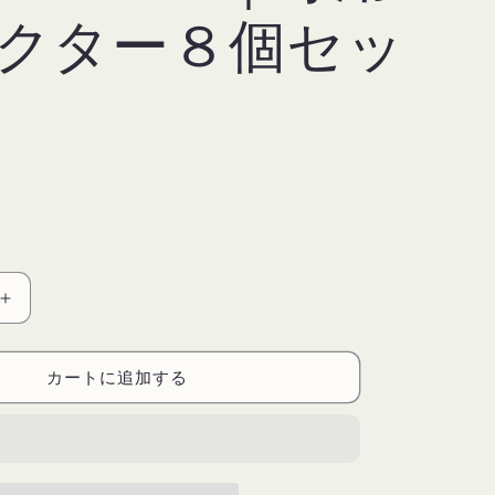
クター８個セッ
【Vueset
】
Connectors
カートに追加する
｜
専
用
コ
ネ