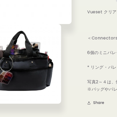
ク
Vueset ク
タ
ー
８
個
セ
＜Connecto
ッ
ト
6個のミニパレ
の
数
* リング・パ
量
を
減
写真2～４は、
ら
※バッグやパ
す
Share