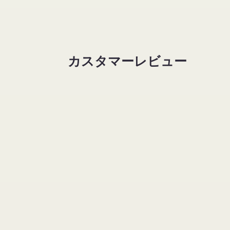
ル
ル
で
で
メ
メ
デ
デ
ィ
ィ
ア
ア
カスタマーレビュー
(2)
(3)
を
を
開
開
く
く