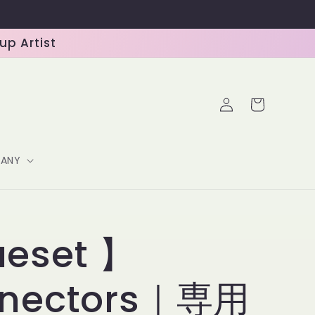
 Artist
ロ
カ
グ
ー
イ
ト
ン
ANY
eset 】
nectors｜専用