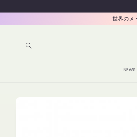
コンテ
ンツに
進む
世界のメイク
NEWS
商品情
報にス
キップ