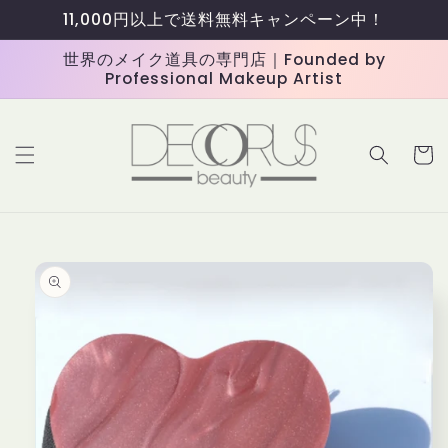
コンテ
11,000円以上で送料無料キャンペーン中！
ンツに
進む
世界のメイク道具の専門店｜Founded by
Professional Makeup Artist
カ
ー
ト
商品情
報にス
キップ