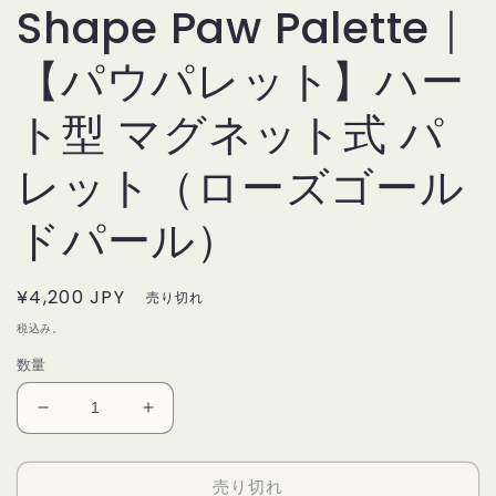
Shape Paw Palette｜
【パウパレット】ハー
ト型 マグネット式 パ
レット（ローズゴール
ドパール）
通
¥4,200 JPY
売り切れ
常
税込み。
価
数量
格
【Paw
【Paw
Palette】
Palette】
Rose
Rose
売り切れ
Gold
Gold