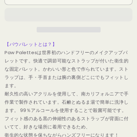
Pearl
Pearl
Heart
Heart
Shape
Shape
Paw
Paw
Palette
Palette
｜
｜
【パウパレットとは？】
【パ
【パ
Paw Palettesは世界初のハンドフリーのメイクアップパ
ウ
ウ
レットです。快適で調節可能なストラップが付いた衛生的
パ
パ
レ
レ
な固定パレット。かわいい形と色で作られています。スト
ッ
ッ
ラップは、手・手首または腕の裏側どこにでもフィットし
ト】
ト】
ます。
ハ
ハ
耐久性の高いアクリルを使用して、南カリフォルニアで手
ー
ー
作業で製作されています。石鹸とぬるま湯で簡単に洗浄し
ト
ト
ます。 99％アルコールを使用することで殺菌可能です。
型
型
フィット感のある黒の伸縮性のあるストラップが背面に付
マ
マ
いてて、好きな場所に着用できるため、
グ
グ
ネ
ネ
衛生的な状態を保ちながらハンズフリーになります！