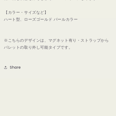
ッ
ッ
ト
ト
【カラー・サイズなど】
式
式
ハート型、ローズゴールド パールカラー
パ
パ
レ
レ
ッ
ッ
※こちらのデザインは、マグネット有り・ストラップから
ト
ト
パレットの取り外し可能タイプです。
（ロ
（ロ
ー
ー
ズ
ズ
ゴ
ゴ
Share
ー
ー
ル
ル
ド
ド
パ
パ
ー
ー
ル）
ル）
の
の
数
数