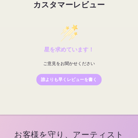
カスタマーレビュー
量
量
を
を
減
増
ら
や
す
す
星を求めています！
ご意見をお聞かせください
誰よりも早くレビューを書く
お客様を守り、アーティスト