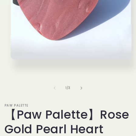
モ
ー
ダ
ル
で
の
1
/
3
メ
デ
ィ
ア
PAW PALETTE
【Paw Palette】Rose
(1)
を
開
Gold Pearl Heart
く