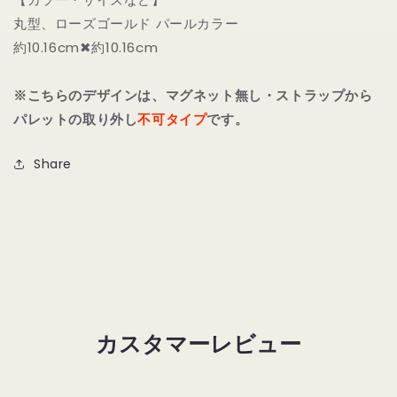
ズ
ズ
丸型、ローズゴールド パールカラー
ゴ
ゴ
約10.16cm✖約10.16cm
ー
ー
ル
ル
※こちらのデザインは、マグネット無し・ストラップから
ド
ド
パレットの取り外し
パ
パ
不可タイプ
です。
ー
ー
ル）
ル）
Share
の
の
数
数
量
量
を
を
減
増
ら
や
す
す
カスタマーレビュー