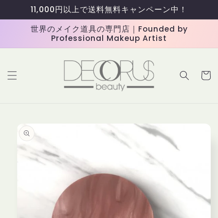
コンテ
11,000円以上で送料無料キャンペーン中！
ンツに
進む
世界のメイク道具の専門店｜Founded by
Professional Makeup Artist
カ
ー
ト
商品情
報にス
キップ