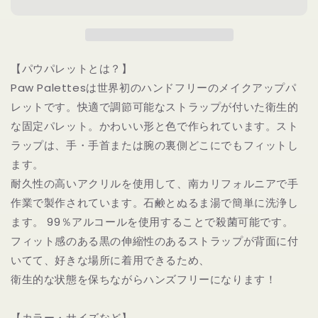
Paw
Paw
Palette
Palette
｜
｜
【パ
【パ
【パウパレットとは？】
ウ
ウ
Paw Palettesは世界初のハンドフリーのメイクアップパ
パ
パ
レットです。快適で調節可能なストラップが付いた衛生的
レ
レ
ッ
ッ
な固定パレット。かわいい形と色で作られています。スト
ト】
ト】
ラップは、手・手首または腕の裏側どこにでもフィットし
サ
サ
ます。
ー
ー
耐久性の高いアクリルを使用して、南カリフォルニアで手
ク
ク
作業で製作されています。石鹸とぬるま湯で簡単に洗浄し
ル
ル
ます。 99％アルコールを使用することで殺菌可能です。
パ
パ
フィット感のある黒の伸縮性のあるストラップが背面に付
レ
レ
いてて、好きな場所に着用できるため、
ッ
ッ
ト
ト
衛生的な状態を保ちながらハンズフリーになります！
（ロ
（ロ
ー
ー
【カラー・サイズなど】