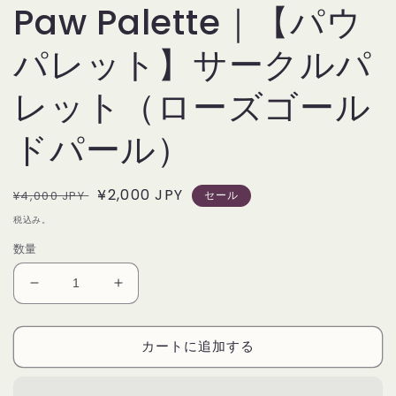
Paw Palette｜【パウ
パレット】サークルパ
レット（ローズゴール
ドパール）
通
セ
¥2,000 JPY
¥4,000 JPY
セール
常
ー
税込み。
価
ル
数量
格
価
格
Paw
Paw
Palette】
Palette】
Rose
Rose
カートに追加する
Gold
Gold
Pearl
Pearl
Circle
Circle