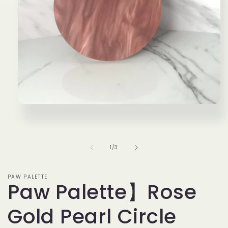
モ
ー
ダ
ル
で
の
1
/
3
メ
デ
ィ
PAW PALETTE
ア
Paw Palette】Rose
(1)
を
Gold Pearl Circle
開
く