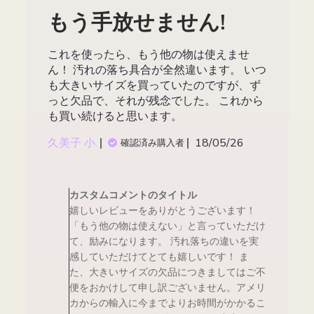
検
もう手放せません!
索
これを使ったら、もう他の物は使えませ
ん！ 汚れの落ち具合が全然違います。 いつ
も大きいサイズを買っていたのですが、ず
っと欠品で、それが残念でした。 これから
も買い続けると思います。
公
久美子 小.
18/05/26
確認済み購入者
開
日
Wed
May
カスタムコメントのタイトル
20
嬉しいレビューをありがとうございます！
2026
「もう他の物は使えない」と言っていただけ
に
て、励みになります。 汚れ落ちの違いを実
カ
感していただけてとても嬉しいです！ ま
ス
た、大きいサイズの欠品につきましてはご不
タ
便をおかけして申し訳ございません。アメリ
ム
カからの輸入に今までよりお時間がかかるこ
コ