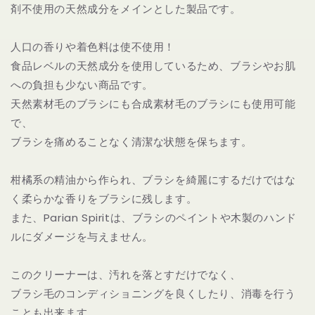
剤不使用の天然成分をメインとした製品です。
量
量
を
を
減
増
人口の香りや着色料は使不使用！
ら
や
食品レベルの天然成分を使用しているため、ブラシやお肌
す
す
への負担も少ない商品です。
天然素材毛のブラシにも合成素材毛のブラシにも使用可能
で、
ブラシを痛めることなく清潔な状態を保ちます。
柑橘系の精油から作られ、ブラシを綺麗にするだけではな
く柔らかな香りをブラシに残します。
また、Parian Spiritは、ブラシのペイントや木製のハンド
ルにダメージを与えません。
このクリーナーは、汚れを落とすだけでなく、
ブラシ毛のコンディショニングを良くしたり、消毒を行う
ことも出来ます。