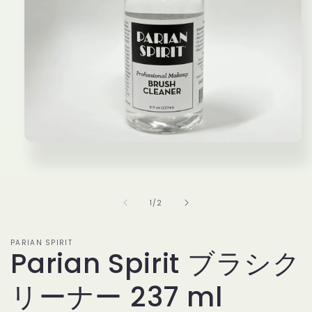
モ
ー
ダ
ル
で
の
1
/
2
メ
デ
ィ
PARIAN SPIRIT
ア
Parian Spirit ブラシク
(1)
を
リーナー 237 ml
開
く