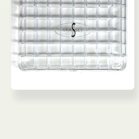
モ
ー
ダ
ル
で
メ
デ
ィ
ア