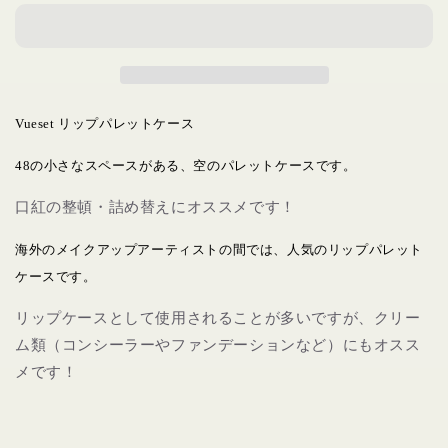
ジ
ジ
ャ
ャ
ズ
ズ
の
の
数
数
Vueset リップパレットケース
量
量
を
を
48の小さなスペースがある、空のパレットケースです。
減
増
口紅の整頓・詰め替えにオススメです！
ら
や
す
す
海外のメイクアップアーティストの間では、人気のリップパレット
ケースです。
リップケースとして使用されることが多いですが、クリー
ム類（コンシーラーやファンデーションなど）にもオスス
メです！