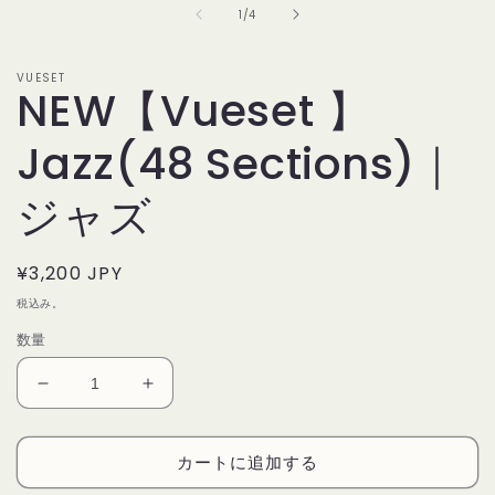
(1)
の
1
/
4
を
開
く
VUESET
NEW【Vueset 】
Jazz(48 Sections)｜
ジャズ
通
¥3,200 JPY
常
税込み。
価
数量
格
NEW【Vueset
NEW【Vueset
】
】
Jazz(48
Jazz(48
カートに追加する
Sections)
Sections)
｜
｜