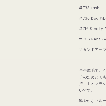
の
#733 Lash
数
量
#730 Duo Fib
を
減
#716 Smoky E
ら
す
#708 Bent Ey
スタンドアッ
全合成毛で、
そのためとて
持ち手とブラ
いです。
鮮やかなブル