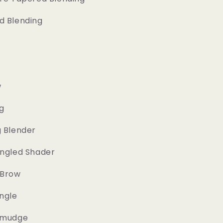
ト
5
d Blending
本
セ
ッ
ト
（ポ
w
ー
チ
g
付）
｜
 Blender
bdellium
tools
ngled Shader
GOLDEN
TRIANGLE
 Brow
EYES
ONLY
ngle
E
COMPLETE
15PC.
Smudge
SET1