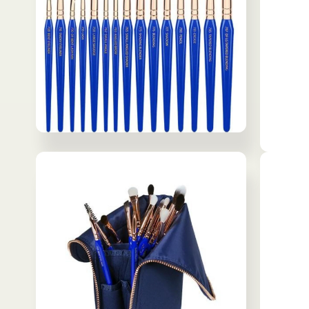
メ
デ
デ
ィ
ィ
ア
ア
(2)
(3)
を
を
開
開
く
く
モ
ー
モ
ダ
ー
ル
ダ
で
ル
メ
で
デ
メ
ィ
デ
ア
ィ
(4)
ア
を
(5)
開
を
く
開
く