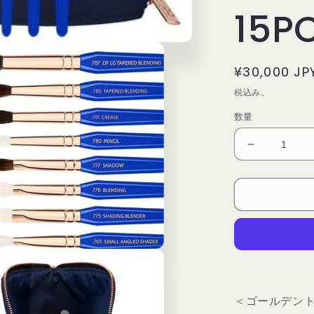
15PC
通
¥30,000 JP
常
税込み。
価
数量
格
【EYES
ONLY】
デ
リ
ウ
ム
ツ
ー
ル
＜ゴールデン
ズ