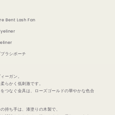
の
数
量
re Bent Lash Fan
を
増
yeliner
や
す
eliner
プブラシポーチ
ヴィーガン。
も柔らかく低刺激です。
シをつなぐ金具は、ローズゴールドの華やかな色合
ーの持ち手は、漆塗りの木製で、