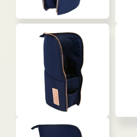
モ
モ
ー
ー
ダ
ダ
ル
ル
で
で
メ
メ
デ
デ
ィ
ィ
ア
ア
(6)
を
(7)
を
開
開
く
く
モ
モ
ー
ー
ダ
ダ
ル
ル