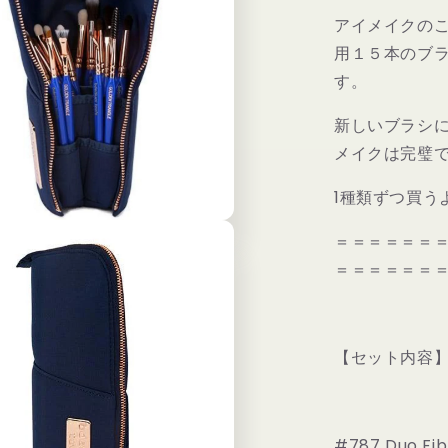
ゴ
アイメイクの
ー
用１５本のブ
ル
す。
デ
ン
新しいブラシ
ト
メイクは完璧
ラ
イ
1種類ずつ買う
ア
ン
＝＝＝＝＝＝
グ
＝＝＝＝＝＝
ル
目
元
コ
【セット内容
ン
プ
リ
ー
#787 Duo Fib