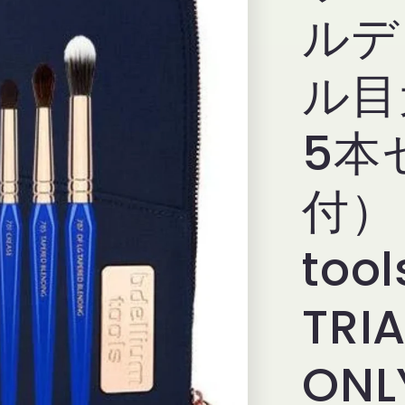
ルデ
ル目
5本
付） 
too
TRI
ONL