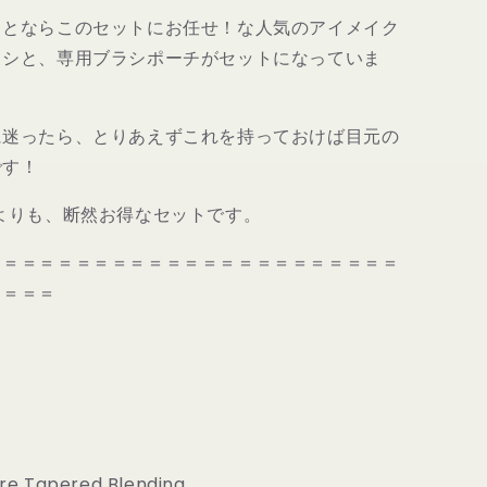
ゴ
ことならこのセットにお任せ！な人気のアイメイク
ー
ラシと、専用ブラシポーチがセットになっていま
ル
デ
ン
に迷ったら、とりあえずこれを持っておけば目元の
ト
です！
ラ
イ
よりも、断然お得なセットです。
ア
ン
＝＝＝＝＝＝＝＝＝＝＝＝＝＝＝＝＝＝＝＝＝＝＝
グ
＝＝＝＝
ル
目
元
コ
】
ン
プ
リ
ー
re Tapered Blending