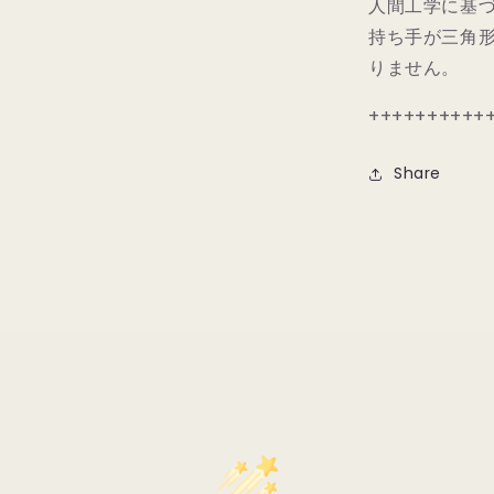
人間工学に基
持ち手が三角
りません。
++++++++++
Share