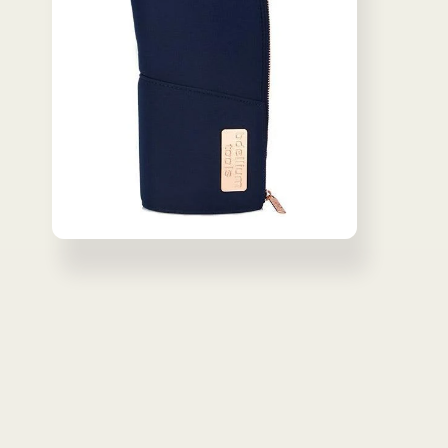
で
で
メ
メ
デ
デ
ィ
ィ
ア
ア
(8)
(9)
を
を
開
開
く
く
モ
ー
ダ
ル
で
メ
デ
ィ
ア
(10)
を
開