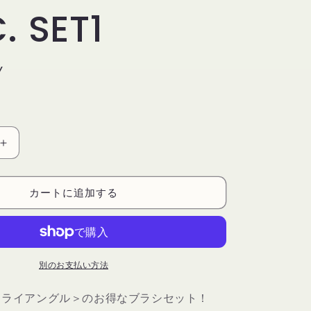
. SET1
Y
【EYES
ONLY】
デ
カートに追加する
リ
ウ
ム
ツ
別のお支払い方法
ー
ル
トライアングル＞のお得なブラシセット！
ズ