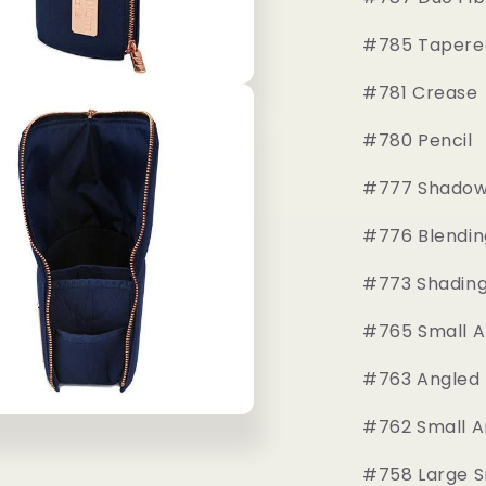
ト
5
#785 Tapere
本
#781 Crease
セ
ッ
#780 Pencil
ト
（ポ
#777 Shado
ー
チ
#776 Blendin
付）
｜
#773 Shading
bdellium
tools
#765 Small A
GOLDEN
TRIANGLE
#763 Angled
EYES
ONLY
#762 Small A
COMPLET
15PC.
#758 Large 
SET1