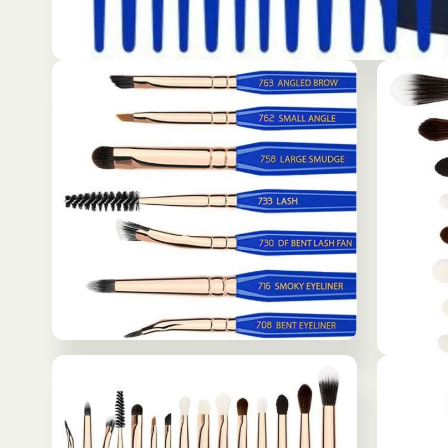
モ
ー
ダ
ル
で
メ
デ
ィ
ア
(1)
を
開
く
モ
モ
ー
ー
ダ
ダ
ル
ル
で
で
メ