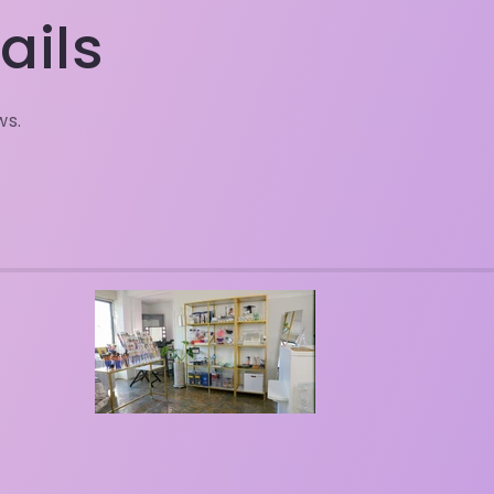
ails
ws.