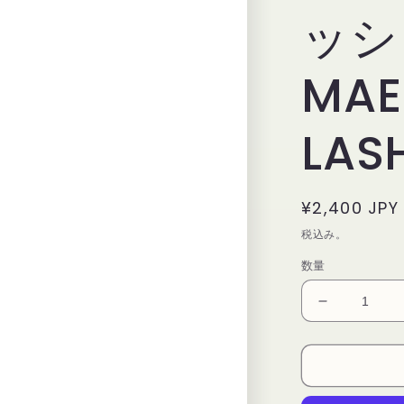
ッシ
MAE
LAS
通
¥2,400 JPY
常
税込み。
価
数量
格
デ
リ
ウ
ム
ツ