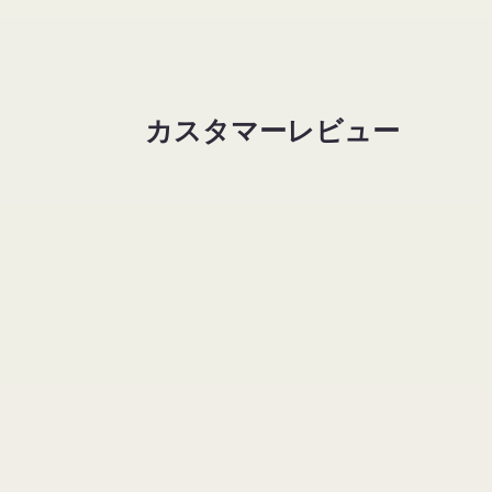
ル
ル
で
で
メ
メ
デ
デ
ィ
ィ
ア
ア
カスタマーレビュー
(2)
(3)
を
を
開
開
く
く