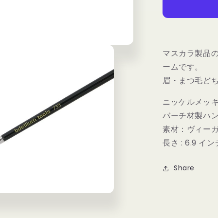
ー
ル
ズ
マ
マスカラ製品
エ
ームです。
ス
ト
眉・まつ毛ど
ロ
733
ニッケルメッ
ラ
バーチ材製ハ
ッ
素材：ヴィー
シ
長さ : 6.9 インチ
ュ
コ
Share
ー
ム
|
MAESTRO
733