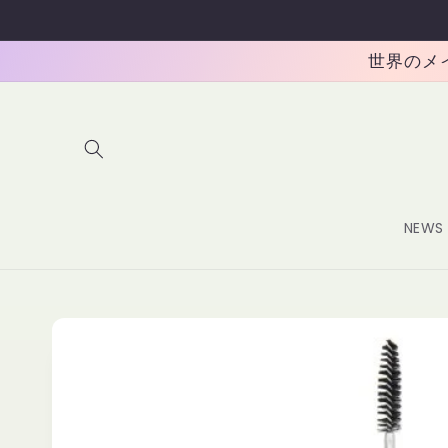
コンテ
ンツに
進む
世界のメイク
NEWS
商品情
報にス
キップ