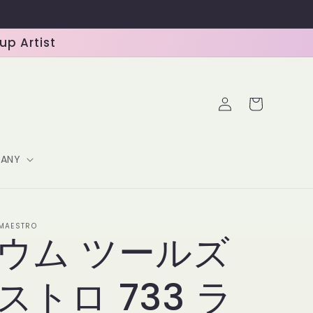
 Artist
ロ
カ
グ
ー
イ
ト
ン
ANY
-MAESTRO
ウム ツールズ
ストロ 733 ラ