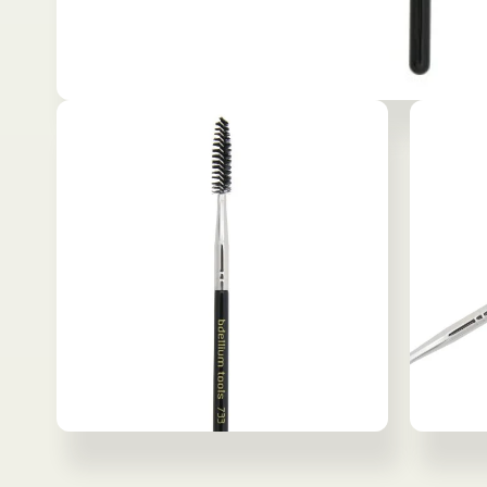
モ
ー
ダ
ル
で
メ
デ
ィ
ア
(1)
を
開
く
モ
モ
ー
ー
ダ
ダ