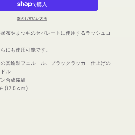
ー
ル
別のお支払い方法
ズ
マ
の塗布やまつ毛のセパレートに使用するラッシュコ
エ
ス
ト
ちらにも使用可能です。
ロ
733
キの真鍮製フェルール、ブラックラッカー仕上げの
ラ
ンドル
ッ
ガン合成繊維
シ
 (17.5 cm)
ュ
コ
ー
ム
|
MAESTRO
733