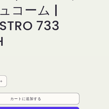
ュコーム |
STRO 733
H
デ
リ
ウ
カートに追加する
ム
ツ