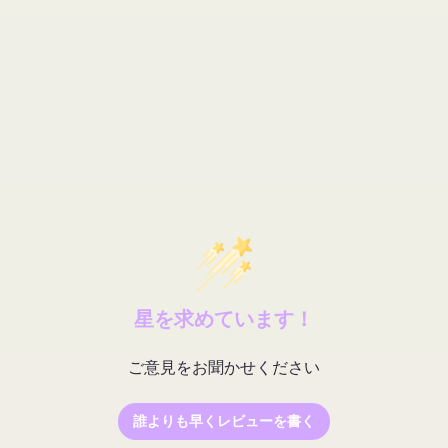
LASH
の
数
量
を
減
ら
す
星を求めています！
ご意見をお聞かせください
誰よりも早くレビューを書く