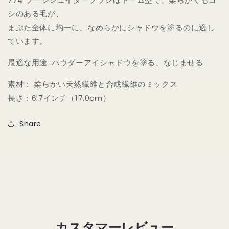
タ
タ
シのある毛が、
ジ
ジ
オ
オ
まぶた全体に均一に、なめらかにシャドウを塗るのに適し
774
774
ています。
シ
シ
ャ
ャ
最適な用途 :パウダーアイシャドウを塗る、なじませる
ド
ド
素材： 柔らかい天然繊維と合成繊維のミックス
ウ
ウ
長さ：6.7インチ（17.0cm）
ブ
ブ
ラ
ラ
シ
シ
Share
|
|
STUDIO
STUDIO
774
774
LARGE
LARGE
SHADER
SHADER
の
の
数
数
量
量
カスタマーレビュー
を
を