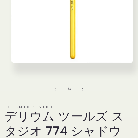
モ
ー
ダ
ル
で
の
1
/
4
メ
デ
ィ
BDELLIUM TOOLS -STUDIO
ア
デリウム ツールズ ス
(1)
を
タジオ 774 シャドウ
開
く