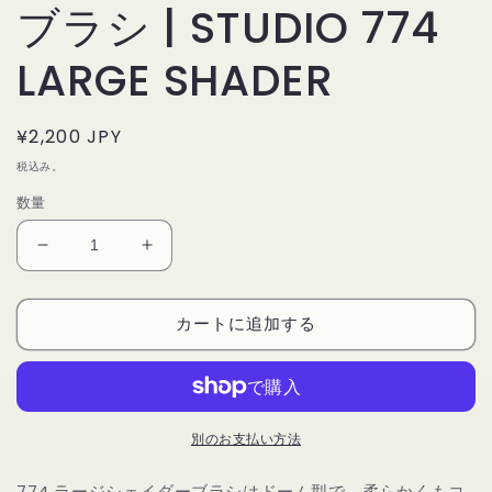
ブラシ | STUDIO 774
LARGE SHADER
通
¥2,200 JPY
常
税込み。
価
数量
格
デ
デ
リ
リ
ウ
ウ
カートに追加する
ム
ム
ツ
ツ
ー
ー
ル
ル
別のお支払い方法
ズ
ズ
ス
ス
774 ラージシェイダーブラシはドーム型で、柔らかくもコ