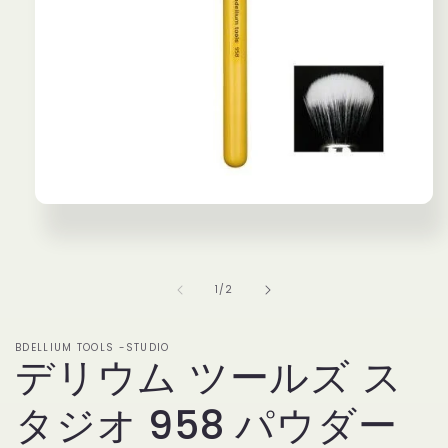
モ
ー
ダ
ル
で
の
1
/
2
メ
デ
ィ
BDELLIUM TOOLS -STUDIO
ア
デリウム ツールズ ス
(1)
を
タジオ 958 パウダー
開
く