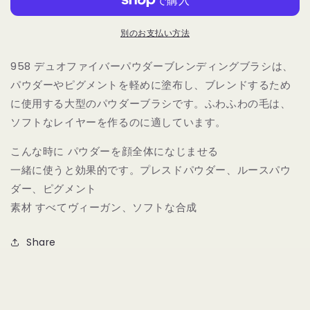
ー
ー
ル
ル
別のお支払い方法
ズ
ズ
ス
ス
958 デュオファイバーパウダーブレンディングブラシは、
タ
タ
パウダーやピグメントを軽めに塗布し、ブレンドするため
ジ
ジ
オ
オ
に使用する大型のパウダーブラシです。ふわふわの毛は、
958
958
ソフトなレイヤーを作るのに適しています。
パ
パ
ウ
ウ
こんな時に パウダーを顔全体になじませる
ダ
ダ
一緒に使うと効果的です。プレスドパウダー、ルースパウ
ー
ー
ダー、ピグメント
ブ
ブ
素材 すべてヴィーガン、ソフトな合成
レ
レ
ン
ン
Share
ド
ド
ブ
ブ
ラ
ラ
シ
シ