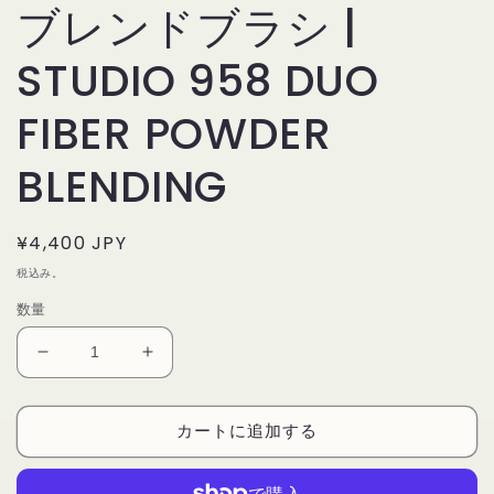
ブレンドブラシ |
STUDIO 958 DUO
FIBER POWDER
BLENDING
通
¥4,400 JPY
常
税込み。
価
数量
格
デ
デ
リ
リ
ウ
ウ
カートに追加する
ム
ム
ツ
ツ