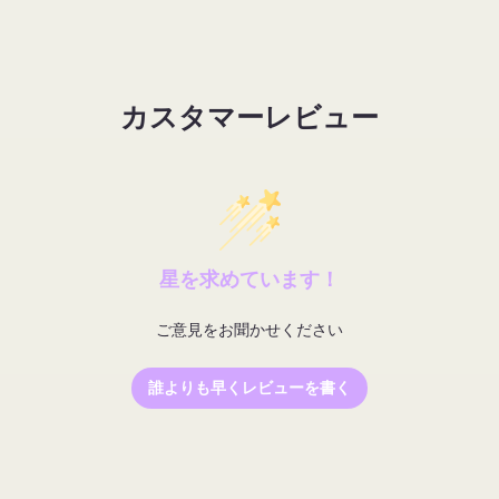
|
|
STUDIO
STUDIO
958
958
DUO
DUO
FIBER
FIBER
カスタマーレビュー
POWDER
POWDER
BLENDING
BLENDING
の
の
数
数
量
量
を
を
星を求めています！
減
増
ら
や
ご意見をお聞かせください
す
す
誰よりも早くレビューを書く