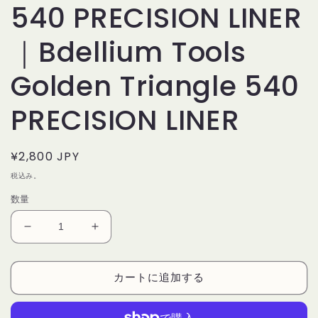
540 PRECISION LINER
｜Bdellium Tools
Golden Triangle 540
PRECISION LINER
通
¥2,800 JPY
常
税込み。
価
数量
格
デ
デ
リ
リ
ウ
ウ
カートに追加する
ム
ム
ツ
ツ