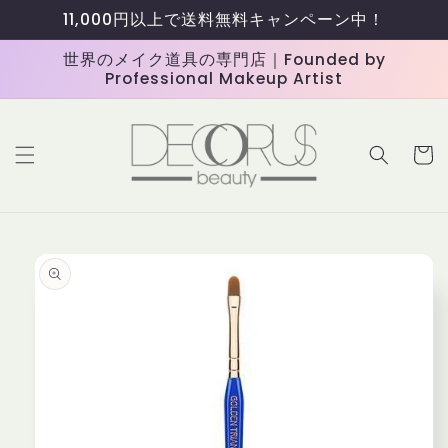
コンテ
11,000円以上で送料無料キャンペーン中！
ンツに
進む
世界のメイク道具の専門店｜Founded by
Professional Makeup Artist
カ
ー
ト
商品情
報にス
キップ