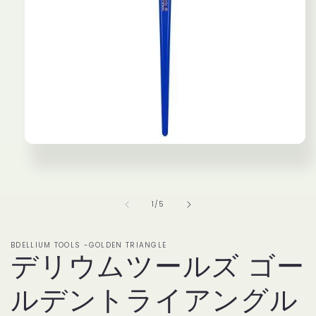
モ
ー
ダ
ル
で
の
1
/
5
メ
デ
ィ
BDELLIUM TOOLS -GOLDEN TRIANGLE
ア
デリウムツールズ ゴー
(1)
を
ルデントライアングル
開
く