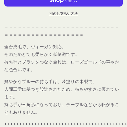
ー
ー
ル
ル
別のお支払い方法
ズ
ズ
ゴ
ゴ
＝＝＝＝＝＝＝＝＝＝＝＝＝＝＝＝＝＝＝＝＝＝＝＝＝＝
ー
ー
＝＝＝＝＝＝＝＝＝＝＝＝＝＝＝＝＝＝
ル
ル
デ
デ
全合成毛で、ヴィーガン対応。
ン
ン
そのためとても柔らかく低刺激です。
ト
ト
持ち手とブラシをつなぐ金具は、ローズゴールドの華やか
ラ
ラ
イ
イ
な色合いです。
ア
ア
鮮やかなブルーの持ち手は、漆塗りの木製で、
ン
ン
人間工学に基づき設計されたため、持ちやすさに優れてい
グ
グ
ル
ル
ます。
540
540
持ち手が三角形になっており、テーブルなどから転がるこ
PRECISION
PRECISION
ともありません。
LINER
LINER
｜
｜
++++++++++++++++++++++++++++++++++++++++
Bdellium
Bdellium