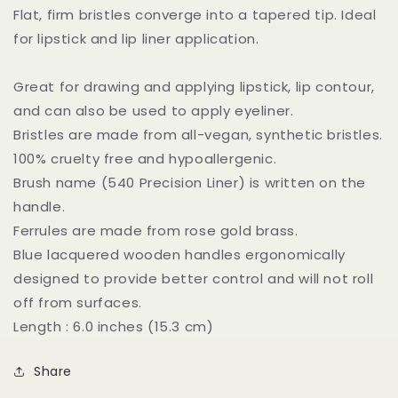
Flat, firm bristles converge into a tapered tip. Ideal
Tools
Tools
Golden
Golden
for lipstick and lip liner application.
Triangle
Triangle
540
540
Great for drawing and applying lipstick, lip contour,
PRECISION
PRECISION
and can also be used to apply eyeliner.
LINER
LINER
の
の
Bristles are made from all-vegan, synthetic bristles.
数
数
100% cruelty free and hypoallergenic.
量
量
Brush name (540 Precision Liner) is written on the
を
を
handle.
減
増
Ferrules are made from rose gold brass.
ら
や
Blue lacquered wooden handles ergonomically
す
す
designed to provide better control and will not roll
off from surfaces.
Length : 6.0 inches (15.3 cm)
Share