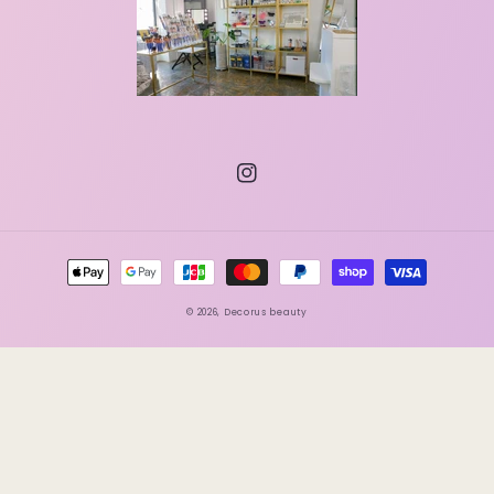
Instagram
決
済
© 2026,
Decorus beauty
方
法