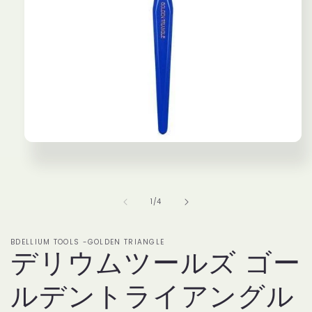
モ
ー
ダ
ル
で
の
1
/
4
メ
デ
ィ
BDELLIUM TOOLS -GOLDEN TRIANGLE
ア
デリウムツールズ ゴー
(1)
を
ルデントライアングル
開
く