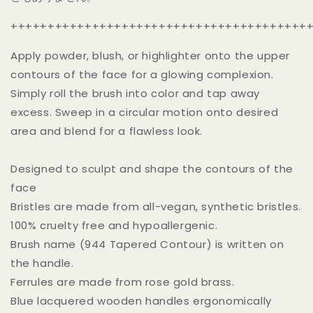
ン
ン
ト
ト
++++++++++++++++++++++++++++++++++++++++
ワ
ワ
Apply powder, blush, or highlighter onto the upper
リ
リ
ン
ン
contours of the face for a glowing complexion.
グ
グ
Simply roll the brush into color and tap away
ブ
ブ
excess. Sweep in a circular motion onto desired
ラ
ラ
area and blend for a flawless look.
シ
シ
（先
（先
Designed to sculpt and shape the contours of the
細）
細）
face
｜
｜
Bdellium
Bdellium
Bristles are made from all-vegan, synthetic bristles.
Tools
Tools
100% cruelty free and hypoallergenic.
Golden
Golden
Brush name (944 Tapered Contour) is written on
Triangle
Triangle
the handle.
944
944
TAPERED
TAPERED
Ferrules are made from rose gold brass.
の
の
Blue lacquered wooden handles ergonomically
数
数