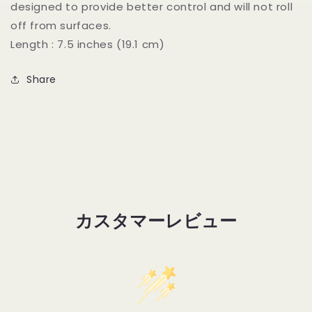
designed to provide better control and will not roll
量
量
off from surfaces.
を
を
Length : 7.5 inches (19.1 cm)
減
増
ら
や
Share
す
す
カスタマーレビュー