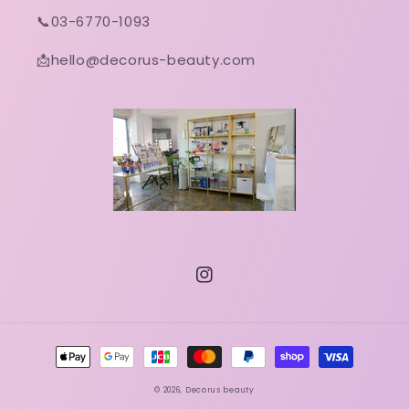
📞03-6770-1093
📩hello@decorus-beauty.com
Instagram
決
済
© 2026,
Decorus beauty
方