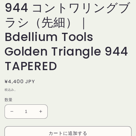
944 コントワリングブ
ラシ（先細）｜
Bdellium Tools
Golden Triangle 944
TAPERED
通
¥4,400 JPY
常
税込み。
価
数量
格
デ
デ
リ
リ
ウ
ウ
カートに追加する