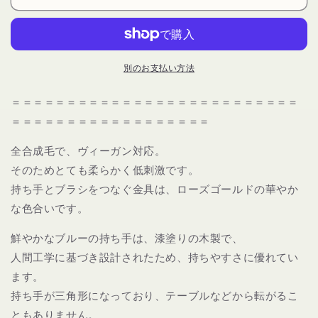
ム
ム
ツ
ツ
ー
ー
ル
ル
別のお支払い方法
ズ
ズ
ゴ
ゴ
＝＝＝＝＝＝＝＝＝＝＝＝＝＝＝＝＝＝＝＝＝＝＝＝＝＝
ー
ー
＝＝＝＝＝＝＝＝＝＝＝＝＝＝＝＝＝＝
ル
ル
デ
デ
全合成毛で、ヴィーガン対応。
ン
ン
そのためとても柔らかく低刺激です。
ト
ト
持ち手とブラシをつなぐ金具は、ローズゴールドの華やか
ラ
ラ
イ
イ
な色合いです。
ア
ア
鮮やかなブルーの持ち手は、漆塗りの木製で、
ン
ン
人間工学に基づき設計されたため、持ちやすさに優れてい
グ
グ
ル
ル
ます。
944
944
持ち手が三角形になっており、テーブルなどから転がるこ
コ
コ
ともありません。