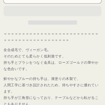
ム
ム
ツ
ツ
ー
ー
ル
ル
ズ
ズ
ゴ
ゴ
＝＝＝＝＝＝＝＝＝＝＝＝＝＝＝＝＝＝＝＝＝＝＝＝＝＝
ー
ー
＝＝＝＝＝＝＝＝＝＝＝＝＝＝＝＝＝＝
ル
ル
デ
デ
全合成毛で、ヴィーガン毛。
ン
ン
そのためとても柔らかく低刺激です。
ト
ト
持ち手とブラシをつなぐ金具は、ローズゴールドの華やか
ラ
ラ
イ
イ
な色合いです。
ア
ア
鮮やかなブルーの持ち手は、漆塗りの木製で、
ン
ン
人間工学に基づき設計されたため、持ちやすさに優れてい
グ
グ
ル
ル
ます。
951
951
持ち手が三角形になっており、テーブルなどから転がるこ
ス
ス
ともありません。