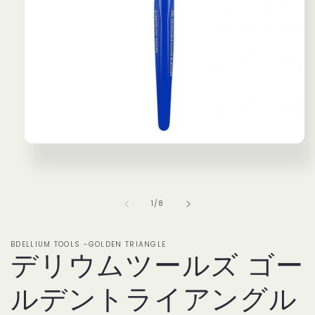
モ
ー
ダ
ル
で
の
1
/
8
メ
デ
ィ
BDELLIUM TOOLS -GOLDEN TRIANGLE
ア
デリウムツールズ ゴー
(1)
を
ルデントライアングル
開
く