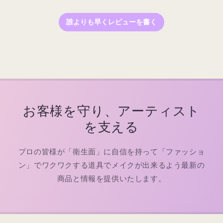
数
数
量
量
誰よりも早くレビューを書く
を
を
減
増
ら
や
す
す
お客様を守り、アーティスト
を支える
プロの皆様が「衛生面」に自信を持って「ファッショ
ン」でワクワクする道具でメイクが出来るよう最新の
商品と情報を提供いたします。