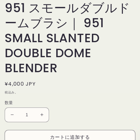
951 スモールダブルド
ームブラシ｜ 951
SMALL SLANTED
DOUBLE DOME
BLENDER
通
¥4,000 JPY
常
税込み。
価
数量
格
デ
デ
リ
リ
ウ
ウ
カートに追加する