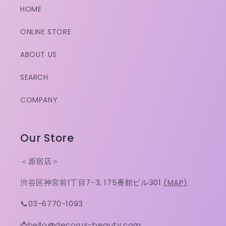
HOME
ONLINE STORE
ABOUT US
SEARCH
COMPANY
Our Store
＜原宿店＞
渋谷区神宮前1丁目7-3, 175番館ビル301
(MAP)
📞03-6770-1093
📩hello@decorus-beauty.com