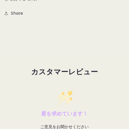
モ
モ
ー
ー
Share
ル
ル
ダ
ダ
ブ
ブ
ル
ル
ド
ド
ー
ー
ム
ム
ブ
ブ
カスタマーレビュー
ラ
ラ
シ
シ
｜
｜
951
951
SMALL
SMALL
SLANTED
SLANTED
DOUBLE
DOUBLE
星を求めています！
DOME
DOME
BLENDER
BLENDER
ご意見をお聞かせください
の
の