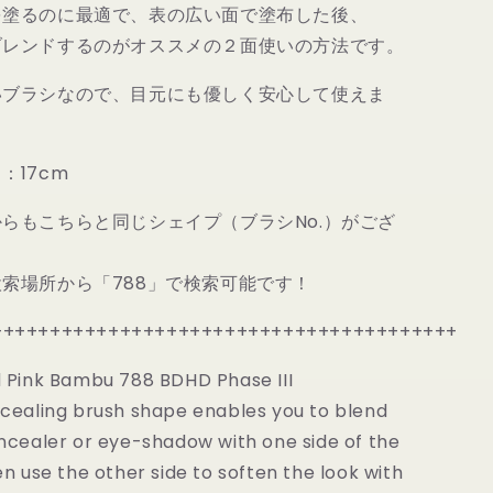
を塗るのに最適で、表の広い面で塗布した後、
コ
ブレンドするのがオススメの２面使いの方法です。
ン
シ
いブラシなので、目元にも優しく安心して使えま
ー
ラ
ー・
：17cm
ブ
レ
らもこちらと同じシェイプ（ブラシNo.）がござ
ン
デ
索場所から「788」で検索可能です！
ィ
ン
++++++++++++++++++++++++++++++++++++++++
グ
ブ
 Pink Bambu 788 BDHD Phase III
ラ
cealing brush shape enables you to blend
シ
ncealer or eye-shadow with one side of the
｜
PINK
n use the other side to soften the look with