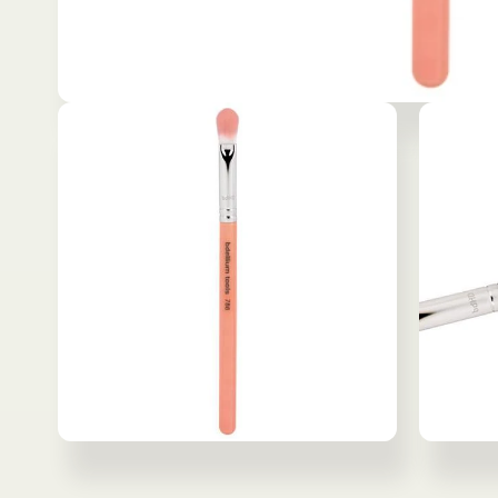
モ
ー
ダ
ル
で
メ
デ
ィ
ア
(1)
を
開
く
モ
モ
ー
ー
ダ
ダ