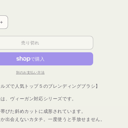
ー
ル
価
格
デ
リ
ウ
売り切れ
ム
ツ
ー
ル
別のお支払い方法
ズ
ピ
ールズで人気トップ５のブレンディングブラシ】
ン
ク
ーは、ヴィーガン対応シリーズです。
バ
ン
を帯びた斜めカットに成形されています。
ブ
なか出会えないカタチ。一度使うと手放せません。
ー
788