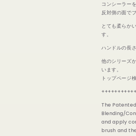
コンシーラー
コ
反対側の面で
ン
シ
とても柔らか
ー
す。
ラ
ー・
ハンドルの長さ
ブ
レ
他のシリーズか
ン
います。
デ
トップページ検
ィ
ン
++++++++++
グ
ブ
The Patented
ラ
Blending/Con
シ
and apply co
｜
PINK
brush and the