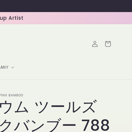
 Artist
ロ
カ
グ
ー
イ
ト
ン
ANY
-PINK BAMBOO
ウム ツールズ
クバンブー 788