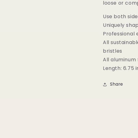
BAMBU
loose or comp
788
BDHD
Use both side
PHASE
Uniquely sha
III
BLENDING
Professional
の
All sustaina
数
bristles
量
All aluminum 
を
Length: 6.75 
減
ら
す
Share