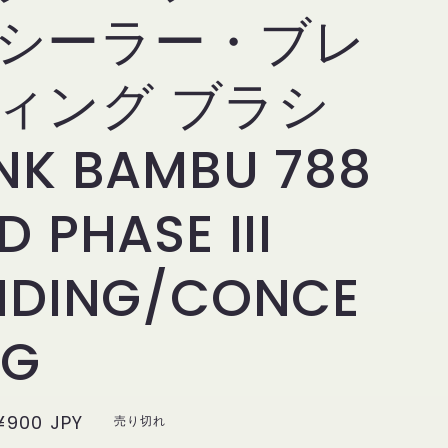
シーラー・ブレ
ィング ブラシ
NK BAMBU 788
 PHASE III
NDING/CONCE
NG
セ
¥900 JPY
売り切れ