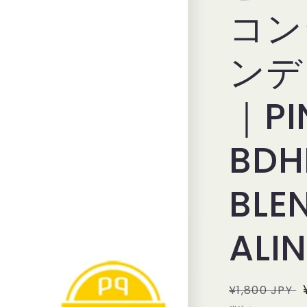
コン
ンデ
｜PI
BDHD
BLE
ALI
通
¥1,800 JPY