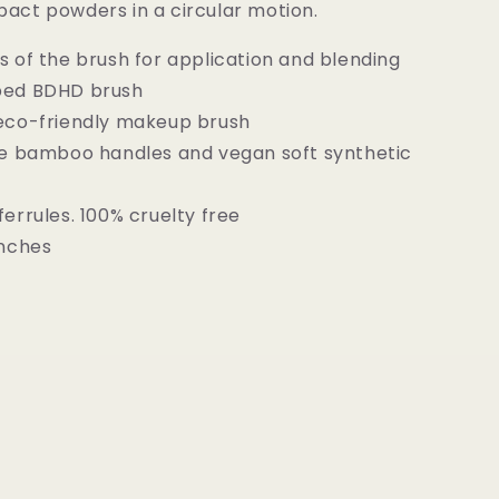
BAMBU
act powders in a circular motion.
788
BDHD
s of the brush for application and blending
PHASE
ped BDHD brush
III
/CONCEALING
BLENDING/CONCEALING
 eco-friendly makeup brush
の
ble bamboo handles and vegan soft synthetic
数
量
ferrules. 100% cruelty free
を
inches
増
や
す