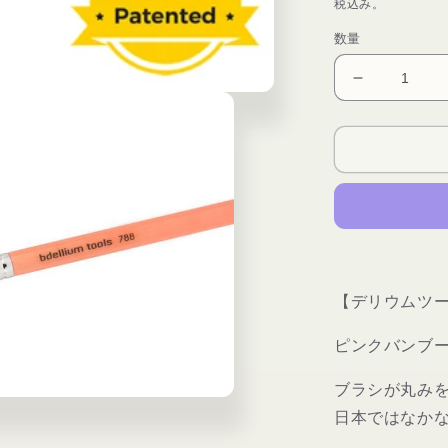
常
税込み。
価
数量
格
デ
リ
ウ
ム
ツ
ー
ル
ズ
ピ
【デリウムツ
ン
ク
ピンクバンブ
バ
ン
ブラシが丸み
ブ
日本ではなか
ー
788