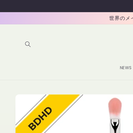
コンテ
ンツに
進む
世界のメイク
NEWS
商品情
報にス
キップ