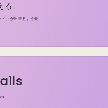
える
メイクが出来るよう最
ails
ws.