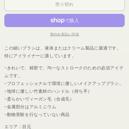
ウ
ウ
売り切れ
ム
ム
ツ
ツ
ー
ー
ル
ル
別のお支払い方法
ズ
ズ
ピ
ピ
この細いブラシは、液体またはクリーム製品に最適です。
ン
ン
特にアイライナーに適しています。
ク
ク
バ
バ
-きれいで、精密で、均一なストロークのための必須アイテ
ン
ン
ムです。
ブ
ブ
-プロフェッショナルで環境に優しいメイクアップブラシ。
ー
ー
711
711
-地球に優しい竹素材のハンドル（持ち手）
ア
ア
-柔らかいヴィーガン毛（合成毛）
イ
イ
-金属部分はアルミニウム
ラ
ラ
-動物実験を行なっていない商品
イ
イ
ナ
ナ
エリア：目元