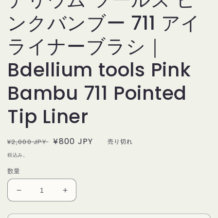
を
ンクバンブー 711 アイ
開
く
ライナーブラシ｜
Bdellium tools Pink
Bambu 711 Pointed
Tip Liner
通
セ
¥800 JPY
¥2,000 JPY
売り切れ
常
ー
税込み。
価
ル
数量
格
価
格
デ
デ
リ
リ