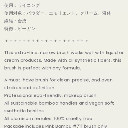
ー
ー
使用：ライニング
ブ
ブ
使用対象：パウダー、エモリエント、クリーム、液体
ラ
ラ
繊維：合成
シ
シ
特徴：ビーガン
｜
｜
Bdellium
Bdellium
＋＋＋＋＋＋＋＋＋＋＋＋＋＋＋＋＋＋＋
tools
tools
Pink
Pink
This extra-fine, narrow brush works well with liquid or
Bambu
Bambu
711
711
cream products. Made with all synthetic fibers, this
Pointed
Pointed
brush is perfect with any formula.
Tip
Tip
Liner
Liner
A must-have brush for clean, precise, and even
の
の
strokes and definition
数
数
Professional eco-friendly, makeup brush
量
量
All sustainable bamboo handles and vegan soft
を
を
synthetic bristles
減
増
All aluminum ferrules. 100% cruelty free
ら
や
す
す
Package includes Pink Bambu #711 brush only