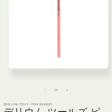
モ
ー
ダ
ル
で
の
1
/
3
メ
デ
ィ
BDELLIUM TOOLS -PINK BAMBOO
ア
デリウム ツールズ ピ
(1)