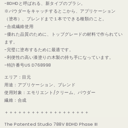
用
用
-BDHDと呼ばれる、新タイプのブラシ。
ブ
ブ
※パウダーをキャッチするとこから、アプリケーション
レ
レ
（塗布）、ブレンドまで１本でできる種類のこと。
ン
ン
-合成繊維使用
デ
デ
-優れた品質のために、トップグレードの材料で作られてい
ィ
ィ
ます。
ン
ン
-完璧に塗布するために最適です。
グ
グ
ブ
ブ
-利便性の高い漆塗りの木製の持ち手になっています。
ラ
ラ
-特許番号US D768998
シ
シ
エリア：目元
｜
｜
Bdellium
Bdellium
用途：アプリケーション、ブレンド
tools
tools
使用対象：エモリエント/クリーム、パウダー
Maestro
Maestro
繊維：合成
788V
788V
Blending/Concealing
Blending/Concealing
＋＋＋＋＋＋＋＋＋＋＋＋＋＋＋＋＋＋＋
の
の
数
数
The Patented Studio 788V BDHD Phase III
量
量