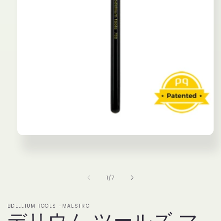
モ
ー
ダ
ル
で
の
1
/
7
メ
デ
ィ
BDELLIUM TOOLS -MAESTRO
ア
デリウム ツールズ マ
(1)