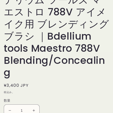
を
エストロ 788V アイメ
開
く
イク用 ブレンディング
ブラシ ｜Bdellium
tools Maestro 788V
Blending/Concealin
g
通
¥3,400 JPY
常
税込み。
価
数量
格