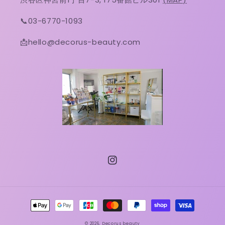
📞03-6770-1093
📩hello@decorus-beauty.com
Instagram
決
済
© 2026,
Decorus beauty