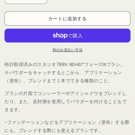
デ
デ
リ
リ
ウ
ウ
カートに追加する
ム
ム
ツ
ツ
ー
ー
ル
ル
別のお支払い方法
ズ
ズ
マ
マ
特許取得済みのスタジオ788V BDHD*フェーズIIIブラシ。
エ
エ
※パウダーをキャッチするとこから、アプリケーション
ス
ス
ト
ト
（塗布）、ブレンドまで１本でできる種類のこと。
ロ
ロ
ブラシの片面でコンシーラーやアイシャドウをブレンドし
788V
788V
ア
ア
たり、また、反対側を使用してパウダーを付けることもで
イ
イ
きます。
メ
メ
-ファンデーションなどをアプリケーション（塗布）する際
イ
イ
ク
ク
にも、ブレンドする際にも使えるブラシです。