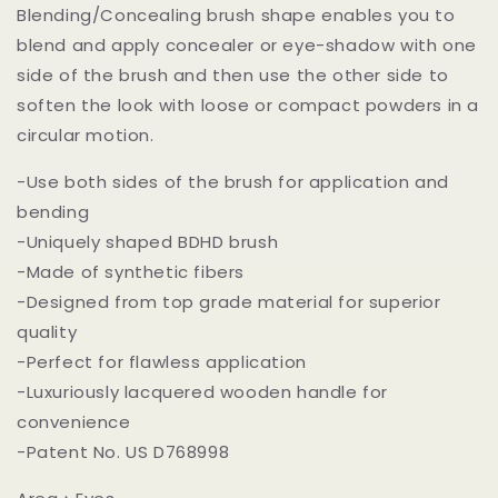
Blending/Concealing brush shape enables you to
を
を
blend and apply concealer or eye-shadow with one
減
増
side of the brush and then use the other side to
ら
や
soften the look with loose or compact powders in a
す
す
circular motion.
-Use both sides of the brush for application and
bending
-Uniquely shaped BDHD brush
-Made of synthetic fibers
-Designed from top grade material for superior
quality
-Perfect for flawless application
-Luxuriously lacquered wooden handle for
convenience
-Patent No. US D768998