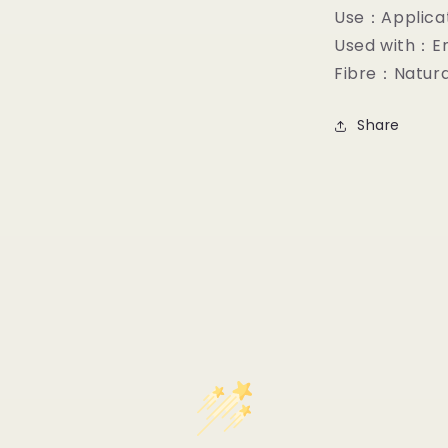
Use：Applicat
Used with：E
Fibre：Natura
Share