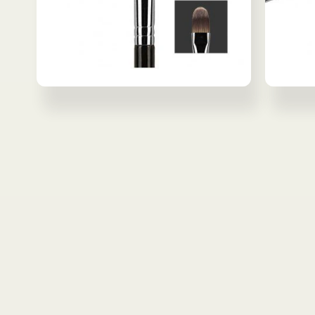
モ
モ
ー
ー
ダ
ダ
ル
ル
で
で
メ
メ
デ
デ
ィ
ィ
ア
ア
(2)
(3)
を
を
開
開
く
く