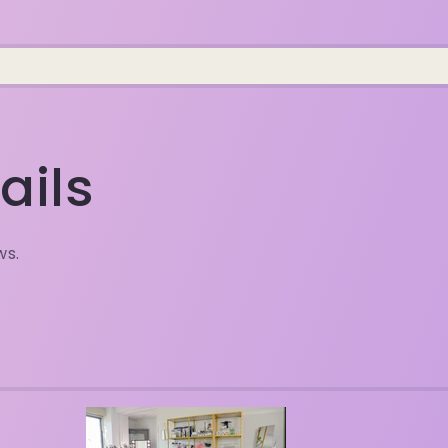
ails
ws.