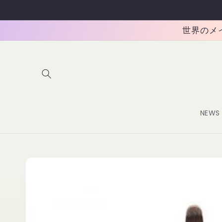
コンテ
ンツに
進む
世界のメイク
NEWS
商品情
報にス
キップ