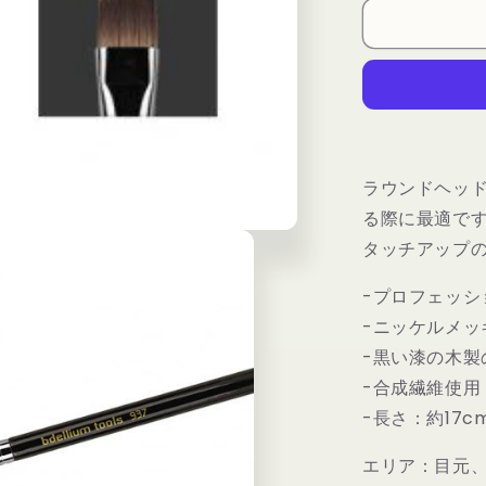
ウ
ム
ツ
ー
ル
ズ
マ
ラウンドヘッ
エ
る際に最適で
ス
ト
タッチアップ
ロ
937
-プロフェッシ
コ
-ニッケルメッ
ン
-黒い漆の木製
シ
-合成繊維使
ー
-長さ：約17c
ラ
ー
エリア：目元
ブ