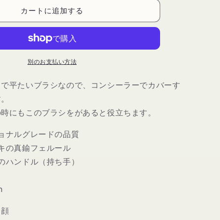
ウ
カートに追加する
ム
ツ
ー
ル
別のお支払い方法
ズ
マ
ドで平たいブラシなので、コンシーラーでカバーす
エ
す。
ス
ト
の時にもこのブラシをがあると役立ちます。
ロ
937
ョナルグレードの品質
コ
キの真鍮フェルール
ン
のハンドル（持ち手）
シ
用
ー
m
ラ
ー
、顔
ブ