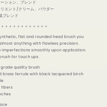
ケーション、ブレンド
ラ
リエント/クリーム、パウダー
シ
｜
成ブレンド
Bdellium
tools
＋＋＋＋＋＋＋＋＋＋＋＋＋
Maestro
937
 synthetic, flat and rounded head brush you
Concealer
lmost anything with flawless precision.
の
e imperfections smoothly upon application.
数
rush for touch ups.
量
を
 grade quality brush
増
d brass ferrule with black lacquered birch
や
す
le
 fibers
inches
Face