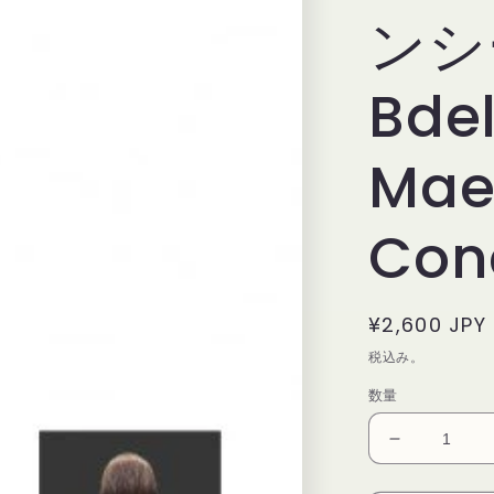
ンシ
Bdel
Mae
Con
通
¥2,600 JPY
常
税込み。
価
数量
格
デ
リ