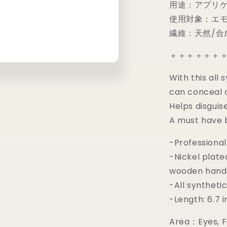
用途：アプリ
ラ
使用対象：エモ
シ
｜
繊維：天然/合
Bdellium
tools
＋＋＋＋＋＋
Maestro
937
With this all
Concealer
can conceal a
の
Helps disguis
数
A must have b
量
を
-Professional
減
-Nickel plate
ら
す
wooden hand
-All synthetic
-Length: 6.7 
Area：Eyes, 