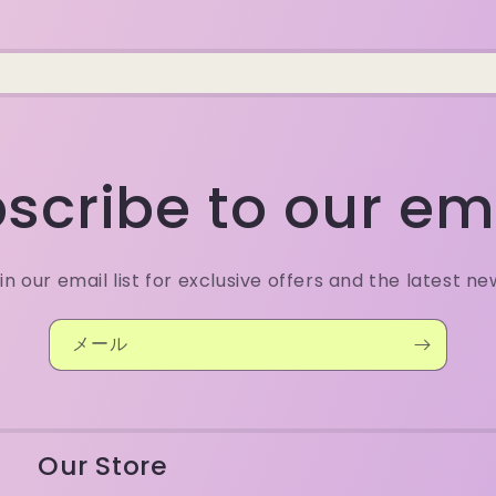
scribe to our em
in our email list for exclusive offers and the latest ne
メール
Our Store