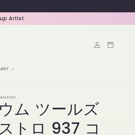
 Artist
ロ
カ
グ
ー
イ
ト
ン
ANY
-MAESTRO
ウム ツールズ
ストロ 937 コ