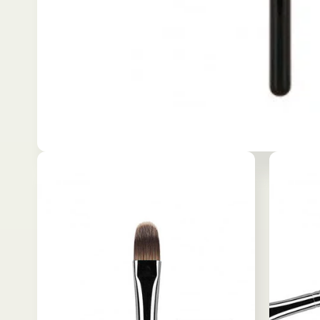
モ
ー
ダ
ル
で
メ
デ
ィ
ア
(1)
を
開
く