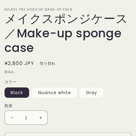
デ
ィ
KULKUL THE VOICE OF MAKE-UP FIELD
ア
メイクスポンジケース
(1)
を
／Make-up sponge
開
く
case
通
¥2,800 JPY
売り切れ
常
税込み。
価
カラー
格
Black
Nuance white
Gray
数量
メ
メ
イ
イ
ク
ク