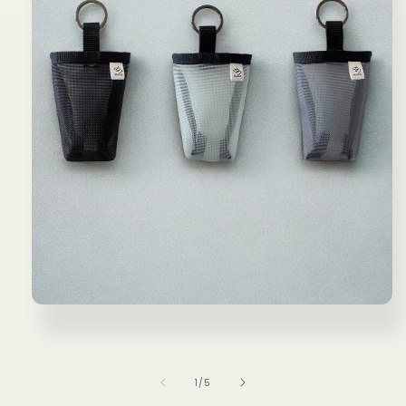
モ
ー
ダ
ル
で
の
1
/
5
メ