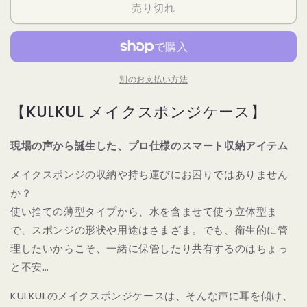
売り切れ
ス
ス
ポ
ポ
ン
ン
ジ
ジ
別のお支払い方法
ケ
ケ
ー
ー
【KULKUL メイクスポンジケース】
ス
ス
／
／
Make-
Make-
現場の声から誕生した、プロ仕様のスマート収納アイテム
up
up
sponge
sponge
メイクスポンジの収納や持ち運びにお困りではありません
case
case
か？
の
の
使い捨ての薄型タイプから、水を含ませて使う立体型ま
数
数
で、スポンジの形状や用途はさまざま。でも、衛生的に管
量
量
理したいからこそ、一緒に保管したり共有するのはちょっ
を
を
と不安…
減
増
ら
や
KULKULのメイクスポンジケースは、そんな声に耳を傾け、
す
す