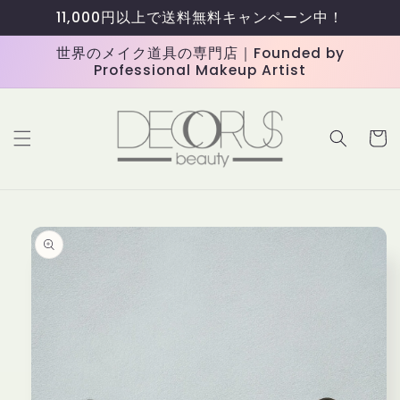
コンテ
11,000円以上で送料無料キャンペーン中！
ンツに
進む
世界のメイク道具の専門店｜Founded by
Professional Makeup Artist
カ
ー
ト
商品情
報にス
キップ