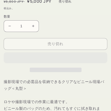
通
セ
¥5,000 JPY
¥6,800 JPY
売り切れ
常
ー
税込み。
価
ル
数量
格
価
格
ヘ
ヘ
ア
ア
メ
メ
売り切れ
イ
イ
ク
ク
現
現
場
場
バ
バ
ッ
ッ
撮影現場での必需品を収納できるクリアなビニール現場バ
グ
グ
_
_
ッグ＜丸型＞
丸
丸
型
型
ロケや撮影現場での作業に最適です。
｜
｜
ビニール製のバッグのため、汚れてもすぐに拭き取れま
ROUND
ROUND