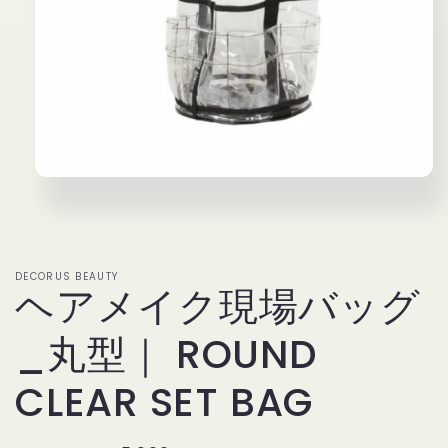
モ
ー
ダ
ル
で
メ
DECORUS BEAUTY
ヘアメイク現場バッグ
デ
ィ
ア
_丸型｜ ROUND
(1)
を
開
CLEAR SET BAG
く