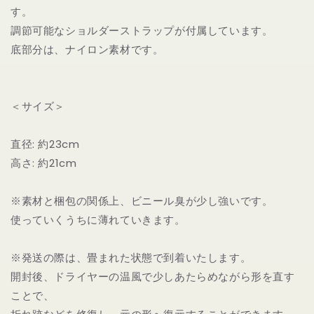
す。
CLEAR
CLEAR
SET
SET
調節可能なショルダーストラップが付属しています。
BAG
BAG
底部分は、ナイロン素材です。
の
の
数
数
量
量
＜サイズ＞
を
を
減
増
直径: 約23cm
ら
や
す
す
高さ: 約21cm
※素材と梱包の関係上、ビニール臭が少し強いです。
使っていくうちに薄れていきます。
※発送の際は、畳まれた状態で到着いたします。
開封後、ドライヤーの温風で少しあたらめながら形を直す
ことで、