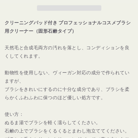
ニ
ニ
ン
ン
グ
グ
クリーニングパッド付き プロフェッショナルコスメブラシ
ソ
ソ
用クリーナー（固形石鹸タイプ）
ー
ー
プ
プ
３
３
天然毛と合成毛両方の汚れを落とし、コンディションを良
タ
タ
くしてくれます。
イ
イ
プ
プ
動物性を使用しない、ヴィーガン対応の成分で作られてい
|
|
ますが、
BRUSH
BRUSH
CLEANSER
CLEANSER
ブラシをきれいにするのに十分な成分であり、ブラシを柔
の
の
らかくふわふわに保つのほど優しい処方です。
数
数
量
量
使い方：
を
を
ぬるま湯でブラシを軽く濡らしてくたさい。
減
増
石鹸の上でブラシをくるくるとまわし泡立ててください。
ら
や