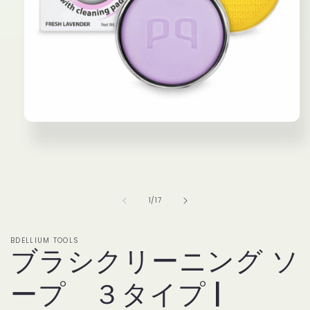
モ
ー
ダ
ル
で
メ
の
1
/
17
デ
ィ
ア
(1)
BDELLIUM TOOLS
ブラシクリーニング ソ
を
開
く
ープ ３タイプ |