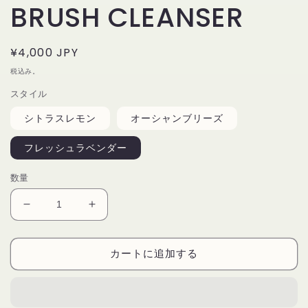
BRUSH CLEANSER
通
¥4,000 JPY
常
税込み。
価
スタイル
格
シトラスレモン
オーシャンブリーズ
フレッシュラベンダー
数量
ブ
ブ
ラ
ラ
シ
シ
カートに追加する
ク
ク
リ
リ
ー
ー