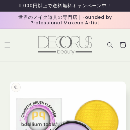
コンテ
11,000円以上で送料無料キャンペーン中！
ンツに
進む
世界のメイク道具の専門店｜Founded by
Professional Makeup Artist
カ
ー
ト
商品情
報にス
キップ