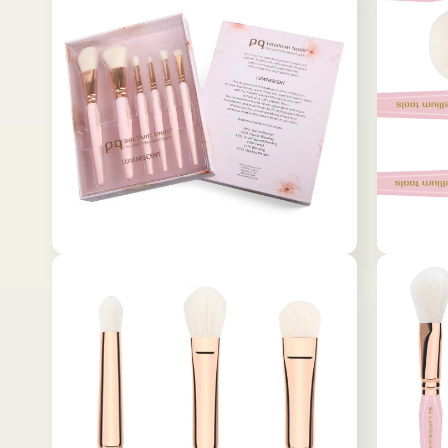
を
ル
開
で
く
メ
デ
ィ
ア
(2)
を
開
く
モ
モ
ー
ー
ダ
ダ
ル
ル
で
で
メ
メ
デ
デ
ィ
ィ
ア
ア
(4)
(5)
を
を