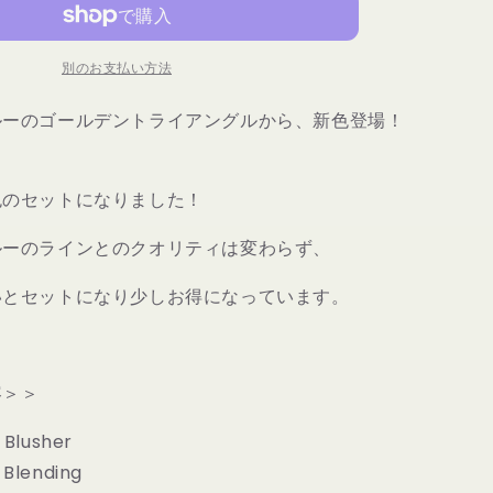
ク
ゴ
ー
別のお支払い方法
ル
デ
ルーのゴールデントライアングルから、新色登場！
ン
ト
ラ
色のセットになりました！
イ
ア
ルーのラインとのクオリティは変わらず、
ン
いとセットになり少しお得になっています。
グ
ル
ホ
ワ
容＞＞
イ
ト
 Blusher
ブ
Blending
ラ