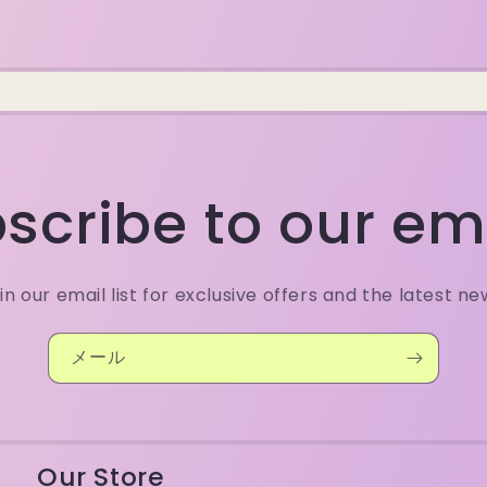
scribe to our em
in our email list for exclusive offers and the latest ne
メール
Our Store