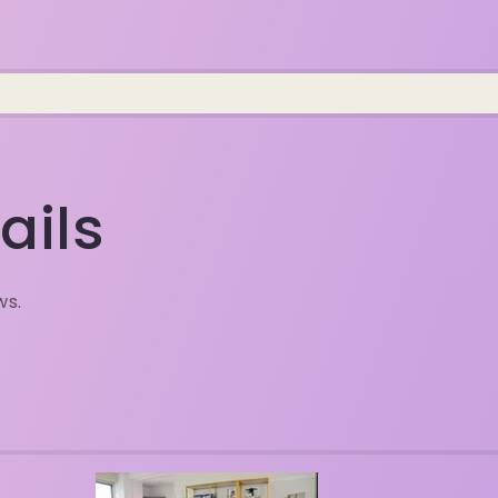
ails
ws.