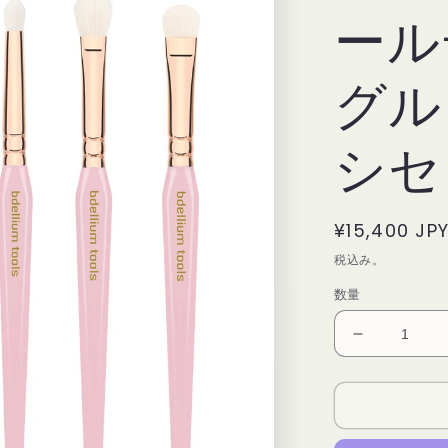
ール
グル
シセ
通
¥15,400 JP
常
税込み。
価
数量
格
PINK
GOLDEN
TRIANGLE
ピ
ン