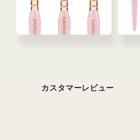
開
開
く
く
モ
モ
ー
ー
ダ
ダ
ル
ル
で
で
メ
メ
デ
デ
ィ
ィ
ア
ア
カスタマーレビュー
(6)
(7)
を
を
開
開
く
く