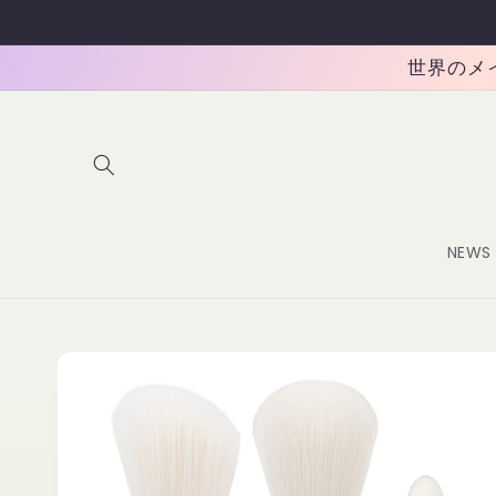
コンテ
ンツに
進む
世界のメイク
NEWS
商品情
報にス
キップ