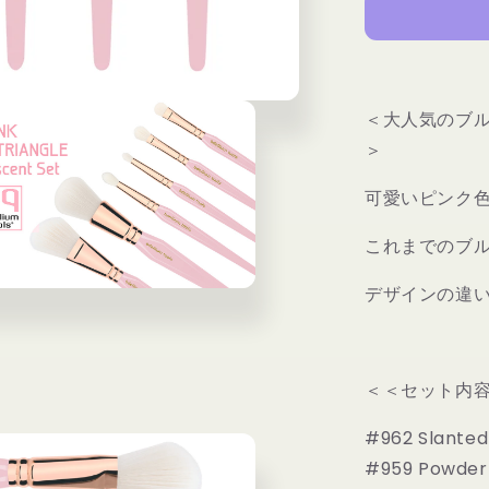
ク
ゴ
ー
ル
デ
＜大人気のブ
ン
＞
ト
ラ
可愛いピンク
イ
ア
これまでのブ
ン
デザインの違
グ
ル
ホ
ワ
＜＜セット内
イ
ト
#962 Slanted
ブ
#959 Powder 
ラ