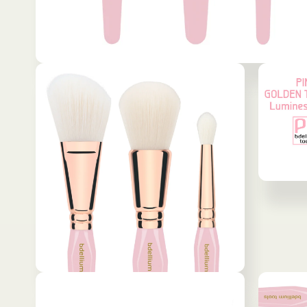
モ
ー
ダ
ル
で
メ
デ
ィ
ア
(1)
モ
を
ー
開
ダ
く
ル
で
メ
デ
ィ
モ
ア
ー
(3)
ダ