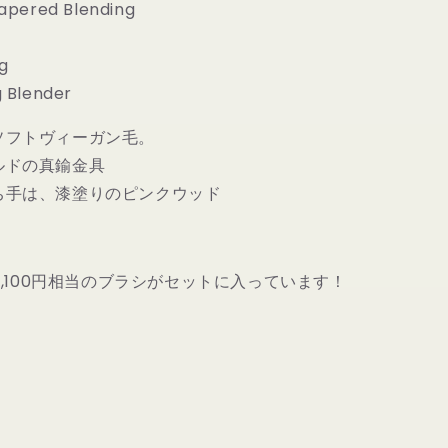
apered Blending
シ
セ
ッ
g
ト
 Blender
の
数
ソフトヴィーガン毛。
量
ルドの真鍮金具
を
ち手は、漆塗りのピンクウッド
増
や
す
1,100円相当のブラシがセットに入っています！