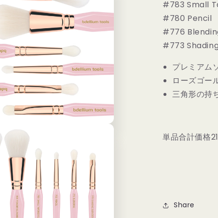
#783 Small T
シ
#780 Pencil
セ
ッ
#776 Blendin
ト
#773 Shading
の
数
プレミアム
量
ローズゴー
を
三角形の持
減
ら
す
単品合計価格2
Share